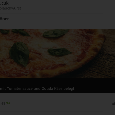
ucuk 
oblauchwurst
öner 
d mit Tomatensauce und Gouda Käse belegt.
 
a