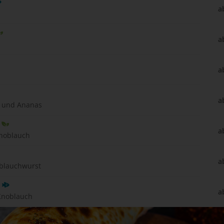
a
a
a
a
n und Ananas
a
Knoblauch
a
oblauchwurst
a
Knoblauch