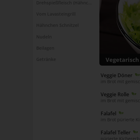
Drehspießfleisch (Hähnchen)
Vom Lavasteingrill
Hähnchen Schnitzel
Nudeln
Beilagen
Vegetarisch
Getränke
Veggie Döner 
im Brot mit gemis
Veggie Rolle 
im Brot mit gemis
Falafel 
im Brot pürierte 
Falafel Teller 
pürierte Kicherer