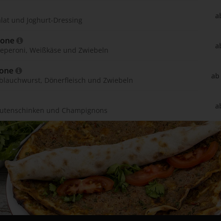
a
lat und Joghurt-Dressing
zone 
a
 Peperoni, Weißkäse und Zwiebeln
one 
ab
oblauchwurst, Dönerfleisch und Zwiebeln
a
 Putenschinken und Champignons