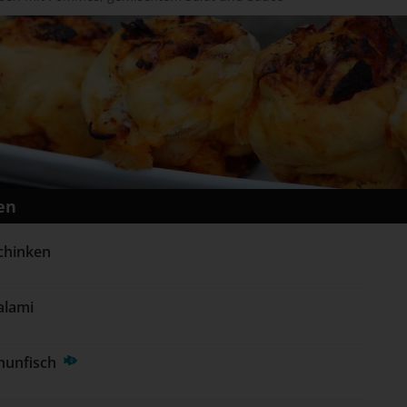
en
chinken 
alami 
hunfisch 