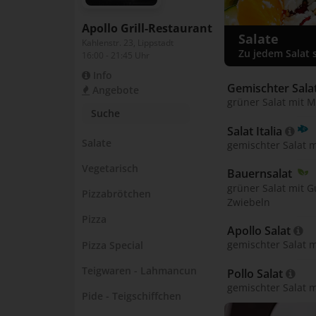
Apollo Grill-Restaurant
Salate
Kahlenstr. 23, Lippstadt
Zu jedem Salat s
16:00 - 21:45 Uhr
Info
Gemischter Salat
Angebote
grüner Salat mit 
Salat Italia 
Salate
gemischter Salat m
Vegetarisch
Bauernsalat 
grüner Salat mit G
Pizzabrötchen
Zwiebeln
Pizza
Apollo Salat 
Pizza Special
gemischter Salat 
Teigwaren - Lahmancun
Pollo Salat 
gemischter Salat 
Pide - Teigschiffchen