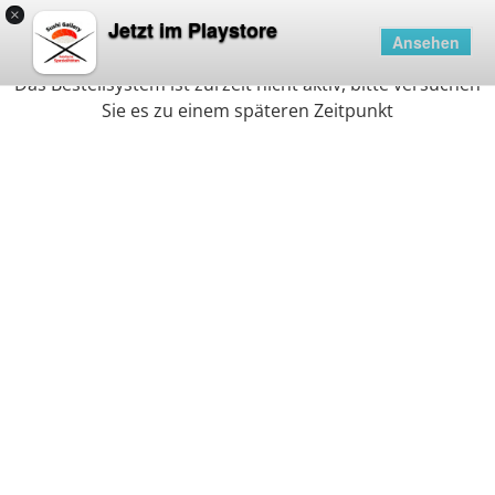
×
Deaktiviert
Jetzt im Playstore
Ansehen
Das Bestellsystem ist zurzeit nicht aktiv, bitte versuchen
Sie es zu einem späteren Zeitpunkt
Sushi Gallery
Friedrich-Ebert-Straße 92, Erftstadt
14:00 - 21:30 Uhr
Info
Angebote
Vorspeisen
Suppen
Salate
Gunkan
Sashimi
Maki Sushi